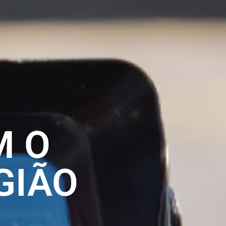
M O
GIÃO